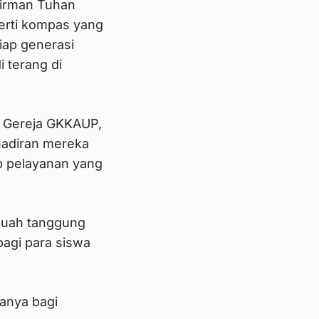
firman Tuhan
perti kompas yang
iap generasi
 terang di
is Gereja GKKAUP,
hadiran mereka
p pelayanan yang
ebuah tanggung
bagi para siswa
hanya bagi